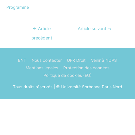
Programme
Navigation
←
Article
Article suivant
→
de
précédent
l’article
ENT
Nous contacter
UFR Droit
Venir à l’IDPS
Mentions légales
Protection des données
Politique de cookies (EU)
Tous droits réservés | © Université Sorbonne Paris Nord