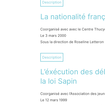
Description
indispensable pour qu’elle soit acceptée
à sa place doit y participer si l’on v
La nationalité fran
que le CERAP a organisé, en collaborati
politiques, des praticiens du droit et
Coorganisé avec avec le Centre Thucydid
Le 3 mars 2000
Sous la direction de Roseline Letteron
Il avait pour ambition de confronter le 
Description
la Fonction publique et du Ministère d
d’acquisition de la nationalité, le rat
L’éxécution des dél
débats.
la loi Sapin
Coorganisé avec l’Association des jeun
Le 12 mars 1999