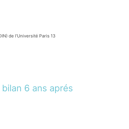
er le possible et le souhaitable. Chacun
ans le cadre de cette problématique
qui a réunie à la fois hommes
IN) de l’Université Paris 13
nistère de la Justice, du Ministère de
rançaise. L’examen des mécanisme
é européenne ont été au centre des
 bilan 6 ans aprés