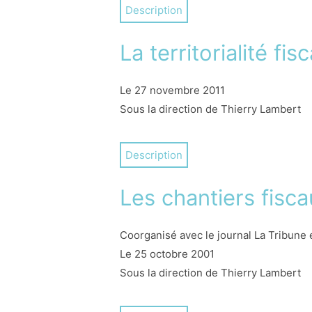
Description
signification (entreprises citoyennes, 
d’enseignements d’étudier les incontes
La territorialité f
l’emploi idéologique ou médiatique du 
pour le fédéralisme, notamment en Eur
Le 27 novembre 2011
étrangers, la suppression du service 
Sous la direction de Thierry Lambert
signification de la citoyenneté telle qu
juste de parler de citoyennetés multiples
La territorialité de l’impôt peut être
Description
de la réalisation de la matière imposab
conventions fiscales internationales. A 
Les chantiers fisc
question. Les Editions législatives et
Coorganisé avec le journal La Tribune 
Le 25 octobre 2001
Sous la direction de Thierry Lambert
La réforme fiscale n’est pas un mythe,