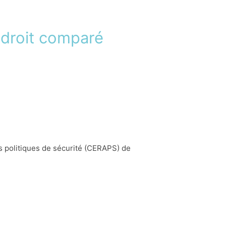
e droit comparé
s politiques de sécurité (CERAPS) de
nomie souterraine et les trafics locaux.