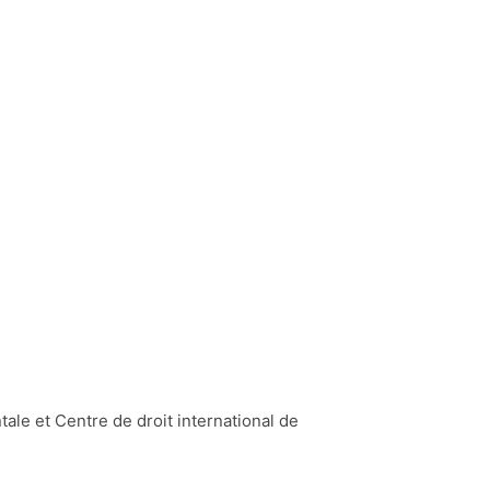
de Sfax (Tunisie). A cette occasion un
Espagne, d’Italie. L’objet était d’avoir
techniques ou de sont aboutissement.
ale et Centre de droit international de