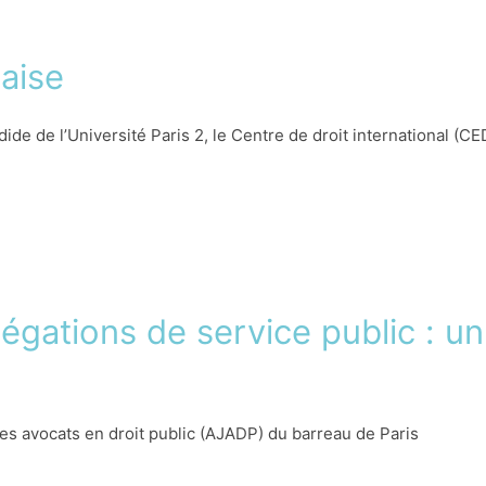
 qu’un débat public et contradictoire s’installe, visant à concili
eut donner un contenu nouveau au consentement à l’impôt. C’est d
çaise
on avec le journal La Tribune et le cabinet Neuer, un colloque 
 des enseignants-chercheurs.
e de l’Université Paris 2, le Centre de droit international (CED
point de vue des universitaires et celui des fonctionnaires du Mi
es Affaires étrangères sur les problèmes liés à la nationalité f
tachement des personnes morales, la définition d’une citoyennet
égations de service public : un
es avocats en droit public (AJADP) du barreau de Paris