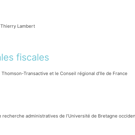
 Thierry Lambert
liers avec le Centre d’études fiscales de la Faculté de Droit 
onjointement associant des chercheurs d’Algérie, d’Allemagne, d’
facettes du contrôle fiscal, qu’il s’agisse des pratiques, des 
les fiscales
é Thomson-Transactive et le Conseil régional d’Ile de France
 recherche administratives de l’Université de Bretagne occident