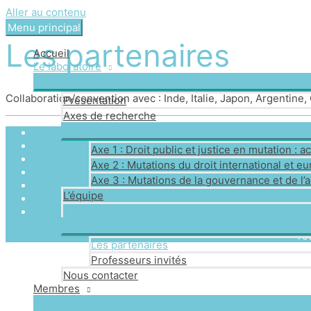
Aller au contenu
Menu principal
Les partenaires
Accueil
Le laboratoire
Collaboration/convention avec : Inde, Italie, Japon, Argentin
Présentation
Axes de recherche
Axe 1 : Droit public et justice en mutation :
Axe 2 : Mutations du droit international et e
Axe 3 : Mutations de la gouvernance et de l’a
L’équipe
A l’international
To
Les partenaires
Professeurs invités
Nous contacter
Membres