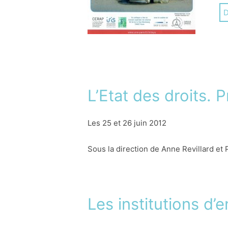
La
D
fr
li
pe
l’
da
me
L’Etat des droits. 
de
an
Les 25 et 26 juin 2012
a 
en
Sous la direction de Anne Revillard et
fr
sp
so
Les institutions d’