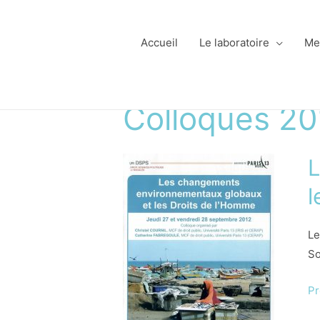
Accueil
Le laboratoire
Me
Colloques 20
L
l
Le
So
P