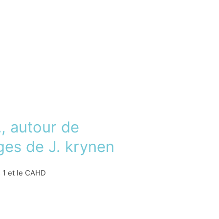
, autour de
ges de J. krynen
 1 et le CAHD