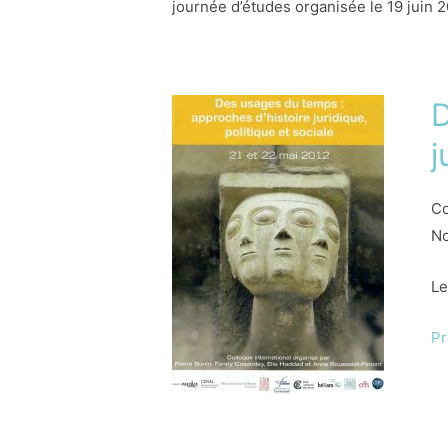
journée d’études organisée le 19 juin 
D
j
Co
N
Le
P