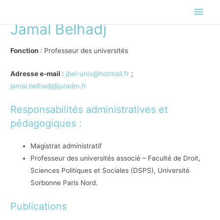
Men
Jamal Belhadj
princ
Fonction
: Professeur des universités
Adresse e-mail
:
jbel-univ@hotmail.fr
;
jamal.belhadj@juradm.fr
Responsabilités administratives et
pédagogiques :
Magistrat administratif
Professeur des universités associé – Faculté de Droit,
Sciences Politiques et Sociales (DSPS), Université
Sorbonne Paris Nord.
Publications