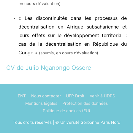
en cours d’évaluation)
«
Les discontinuités dans les processus de
décentralisation en Afrique subsaharienne et
leurs effets sur le développement territorial :
cas de la décentralisation en République du
Congo »
(soumis, en cours d’évaluation)
CV de Julio Nganongo Ossere
ENT
Nous contacter
UFR Droit
Venir à l’IDPS
Mentions légales
Protection des données
Politique de cookies (EU)
Tous droits réservés | © Université Sorbonne Paris Nord