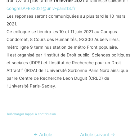
d’un CV, au plus tard le
15 février 2021
à l’adresse suivante :
congresAFEE2021@univ-paris13.fr
Les réponses seront communiquées au plus tard le 10 mars
2021.
Ce colloque se tiendra les 10 et 11 juin 2021 au Campus
Condorcet, 8 Cours des Humanités, 93300 Aubervilliers,
métro ligne 9 terminus station de métro Front populaire.
Il est organisé par l’Institut de Droit public, Sciences politiques
et sociales (IDPS) et l’Institut de Recherche pour un Droit
Attractif (IRDA) de l’Université Sorbonne Paris Nord ainsi que
par le Centre de Recherche Léon Duguit (CRLD) de
l’Université Paris-Saclay.
Télécharger l’appel à contribution
Navigation
←
Article
Article suivant
→