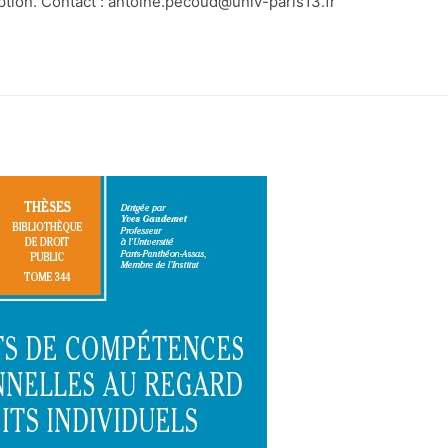
ption. Contact :
antoine.pecoud@univ-paris13.fr