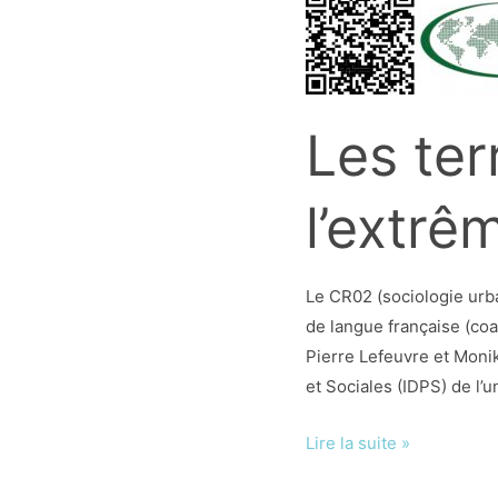
Les ter
l’extrê
Le CR02 (sociologie urbai
de langue française (co
Pierre Lefeuvre et Monik
et Sociales (IDPS) de l’
Les
Lire la suite »
territoires